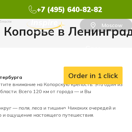
+7 (495) 640-82-82
бласти
Moscow
о Копорье в Ленингра
Cars
Order in 1 click
етербурга
тите внимание на Копорскую крепость. Это один из
асти. Всего 120 км от города — и Вы
8 (800) 777-07-55
округ — поля, леса и тишина. Никаких очередей и
rent@inspirerent.ru
ер и ощущение настоящего путешествия.