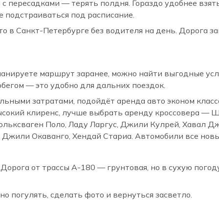
 пересадками — терять полдня. Гораздо удобнее взять 
не подстраиваться под расписание.
о в Санкт-Петербурге без водителя на день. Дорога за
 планируете маршрут заранее, можно найти выгодные ус
бегом — это удобно для дальних поездок.
альными затратами, подойдёт аренда авто эконом класс
ысокий клиренс, лучше выбрать аренду кроссовера — Ш
ольксваген Поло, Ладу Ларгус, Джили Кулрей, Хавал Д
, Джили Окаванго, Хендай Стариа. Автомобили все новы
 Дорога от трассы А-180 — грунтовая, но в сухую пого
но погулять, сделать фото и вернуться засветло.