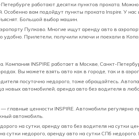
т-Петербурге работают десятки пунктов проката. Можно
й. Особенно вам подойдут пункты проката Inspire. У н
бъяснят. Большой выбор машин.
 аэропорту Пулково. Многие ищут аренду авто в аэропо
о удобно. Прилетели, получили ключи и поехали в Копо
. Компания INSPIRE работает в Москве, Санкт-Петербур
родах. Вы можете взять авто как в городе, так и в аэро
одителя посуточно недорого, тоже обращайтесь. Автоп
нда новых автомобилей, аренда авто без водителя в люб
 — главные ценности INSPIRE. Автомобили регулярно 
ёжный автомобиль.
рого на сутки, аренду авто без водителя на сутки цена
на сутки недорого, аренду авто на сутки СПб недорого. 